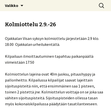
Ojakkalan kylällä toimiva urheiluseura
Siirry
Haku:
Ojakkalan Visa
Valikko
sisältöön
Kolmiottelu 2.9.-26
Ojakkalan Visan syksyn kolmiottelu järjestetään 2.9 klo.
18.00 Ojakkalan urheilukentällä.
Kilpailuun ilmoittautuminen tapahtuu paikanpäällä
viimeistään 17:50
Kolmiottelun lajeina ovat 40m juoksu, pituushyppy ja
pallonheitto. Kilpailussa kilpailijat saavat lajeittain
sijoituspisteitä niin, että ensimmäinen saa 1 pisteen,
toinen 2 pistettä jne. Kolmiottelun voittaja on se joka saa
vähiten sijoituspisteitä. Sijoituspisteiden ollessa tasan
myös kokonaiskilpailussa päädytään tasatilanteeseen.