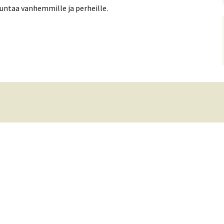
kuntaa vanhemmille ja perheille.
t
olmiottelu
Salikolmiottelutulokset
nmestaruusviestit