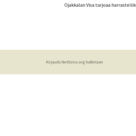
Ojakkalan Visa tarjoaa harrastelii
Maksuyhteystiedo
Salik
Kunna
Kirjaudu Nettisivu.org hallintaan