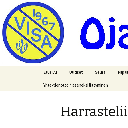
Ojakkalan kylällä toimiva urhe
Ojakkalan
Siirry
Etusivu
Uutiset
Seura
Kilpai
sisältöön
Yhteydenotto / jäseneksi liittyminen
Tapahtumakalenteri
Ojakkalan Visan his
Visa 
Jäseneksi
Visah
Harrasteli
Johtokunta
Maast
Toimintaan mukaa
Kolmi