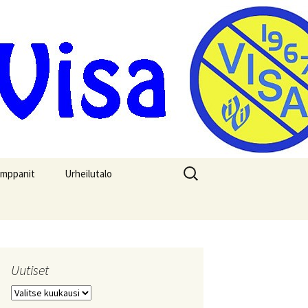
Haku:
umppanit
Urheilutalo
Uutiset
U
u