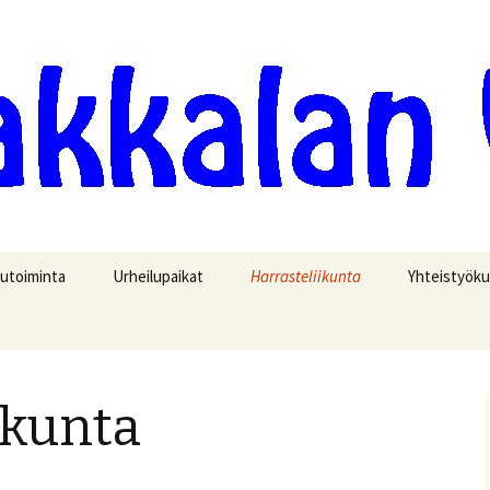
iluseura
 Visa
lutoiminta
Urheilupaikat
Harrasteliikunta
Yhteistyök
toriikki
Cup 2025
Urheilukenttä
Visa Cup tulokset
Lentopallo
ölkkä
Tietosuojaseloste
Tenniskenttä
Visahölkkä tulokset ja
Urheilukoulu
Varauskalenteri
reittiennätykset
ikunta
ojuoksut 16.9.-26
Beachvolley kentät
Maastojuoksutulokset
n
ottelu 2.9.-26
Kolmiottelutulokset